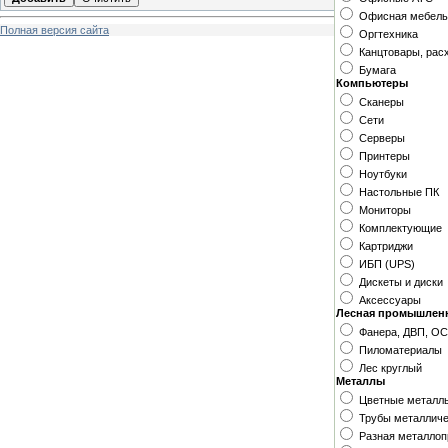
Офисная мебел
Полная версия сайта
Оргтехника
Канцтовары, рас
Бумага
Компьютеры
Сканеры
Сети
Серверы
Принтеры
Ноутбуки
Настольные ПК
Мониторы
Комплектующие
Картриджи
ИБП (UPS)
Дискеты и диски
Аксессуары
Лесная промышлен
Фанера, ДВП, О
Пиломатериалы
Лес круглый
Металлы
Цветные металл
Трубы металлич
Разная металлоп