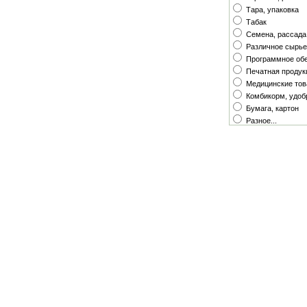
Тара, упаковка
Табак
Семена, рассада
Различное сырье
Программное об
Печатная продук
Медицинские тов
Комбикорм, удоб
Бумага, картон
Разное...