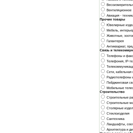
Весоизмеритель
Вентиляционное
Авиация - техник
Прочие товары
Ювелирные изде
Мебель, интерье
Животные, зоот
Галантерея
Антиквариат, пр
Связь и телекомму
Телефоны и фак
Телефония, IP-т
Телекоммуникац
Сети, кабельная
Радиотелефоны 
Пейджинговая св
Мобильные теле
Строительство
Строительные р
Строительные ма
Столярные изде
Стеклоизделия
Сантехника
Ландшафты, озе
Архитектура и д