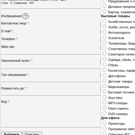
Предложения о с
Слов:
0
, Символов:
0/0
Деловые предло
Бартер, взаимоз
Стандартный загруз
Бытовые товары
Изображения
?
:
Хозяйственные 
Контактное лицо
*
:
Хобби, охота, ры
E-mail
*
:
Фотоаппараты
Усилители
Телефон
*
:
Телевизоры, Вид
Web-site:
Спортивные тов
Санитарно-гигие
Одежда, обувь, т
Населенный пункт
*
:
Обувь
Косметика, пар
Тип объявления
*
:
Диктофоны
Детские товары
Видеокамеры
Разместить до
*
:
-
Бытовая техника
Акустика
Код
*
:
MP3-плееры
Flash-память
DVD-плееры
Для офиса
Проекторы
Програмное обес
Офисные АТС