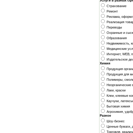
Услуги в разных сф
Страхование
Ремонт
Реклама, оформ
Реализация това
Переводы
Охранные и сыск
Образования
Недвижимость, к
Медицинские усл
Интернет, WEB, 
Издательское де
Химия
Продукция орган
Продукция для м
Полимеры, смол
Неорганические 
Лаки, краски
Клеи, клеевые к
Каучуки, латексы
Бытовая химия
Агрохимия, удоб
Разное
Шоу-бизнес
Ценные бумаги, д
Торговля, реализ