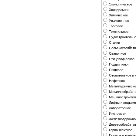
Экологическое
Холодильное
Химическое
Упаковочное
Торговое
Текстильное
Судостроительн
Станки
Сельскохозяйст
Сварочное
Птицеводческое
Подшипники
Пищевое
Отопительное и 
Нефтяное
Металлургическ
Металлообраба
Машиностроител
Лифты и подъем
Лабораторное
Инструмент
Железнодорожно
Деревообрабат
Горно-шахтное
Газовое и топлив