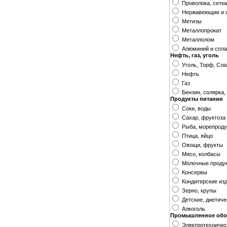
Проволока, сетк
Нержавеющие и 
Метизы
Металлопрокат
Металлолом
Алюминий и спл
Нефть, газ, уголь
Уголь, Торф, Сл
Нефть
Газ
Бензин, солярка
Продукты питания
Соки, воды
Сахар, фруктоза
Рыба, морепрод
Птица, яйцо
Овощи, фрукты
Мясо, колбасы
Молочные проду
Консервы
Кондитерские из
Зерно, крупы
Детские, диетич
Алкоголь
Промышленное обо
Электротехничес