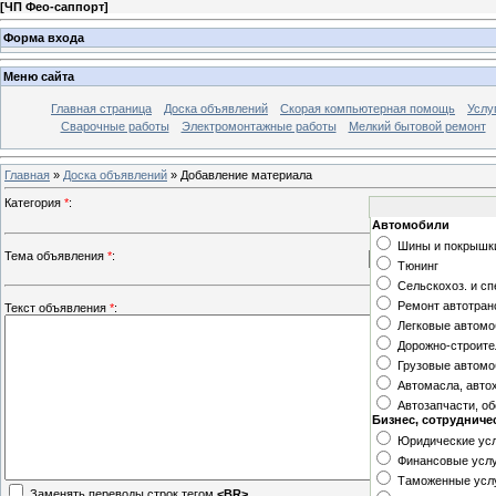
[
ЧП Фео-саппорт
]
Форма входа
Меню сайта
Главная страница
Доска объявлений
Скорая компьютерная помощь
Услу
Сварочные работы
Электромонтажные работы
Мелкий бытовой ремонт
Главная
»
Доска объявлений
» Добавление материала
Категория
*
:
Автомобили
Шины и покрышк
Тема объявления
*
:
Тюнинг
Сельскохоз. и с
Ремонт автотран
Текст объявления
*
:
Легковые автомо
Дорожно-строите
Грузовые автомо
Автомасла, авто
Автозапчасти, о
Бизнес, сотрудниче
Юридические усл
Финансовые усл
Таможенные усл
Заменять переводы строк тегом
<BR>