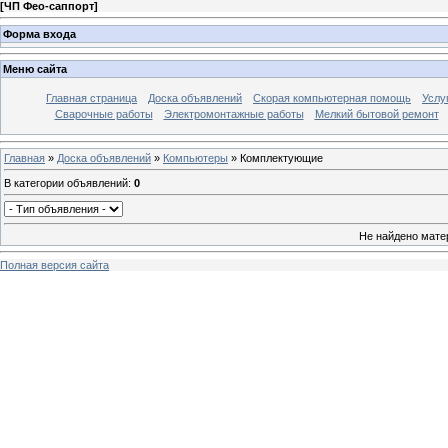
[
ЧП Фео-саппорт
]
Форма входа
Меню сайта
Главная страница
Доска объявлений
Скорая компьютерная помощь
Услу
Сварочные работы
Электромонтажные работы
Мелкий бытовой ремонт
Главная
»
Доска объявлений
»
Компьютеры
» Комплектующие
В категории объявлений
:
0
Не найдено мате
Полная версия сайта