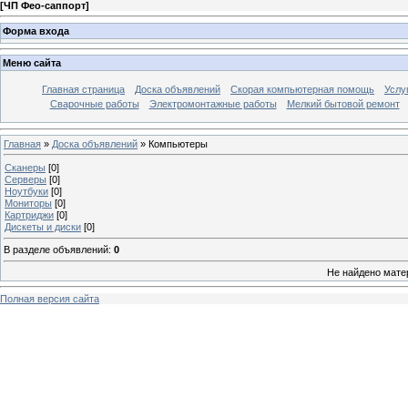
[
ЧП Фео-саппорт
]
Форма входа
Меню сайта
Главная страница
Доска объявлений
Скорая компьютерная помощь
Услу
Сварочные работы
Электромонтажные работы
Мелкий бытовой ремонт
Главная
»
Доска объявлений
» Компьютеры
Сканеры
[0]
Серверы
[0]
Ноутбуки
[0]
Мониторы
[0]
Картриджи
[0]
Дискеты и диски
[0]
В разделе объявлений
:
0
Не найдено мате
Полная версия сайта