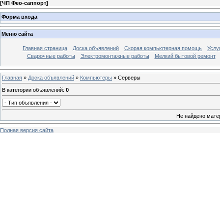
[
ЧП Фео-саппорт
]
Форма входа
Меню сайта
Главная страница
Доска объявлений
Скорая компьютерная помощь
Услу
Сварочные работы
Электромонтажные работы
Мелкий бытовой ремонт
Главная
»
Доска объявлений
»
Компьютеры
» Серверы
В категории объявлений
:
0
Не найдено мате
Полная версия сайта